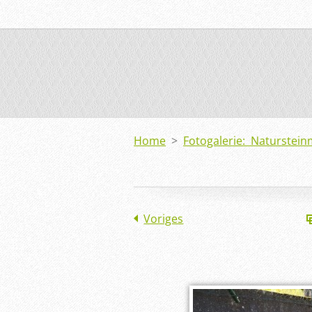
Home
>
Fotogalerie: Naturstei
Voriges