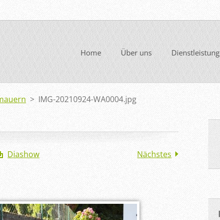
Home
Über uns
Dienstleistun
nmauern
>
IMG-20210924-WA0004.jpg
Diashow
Nächstes